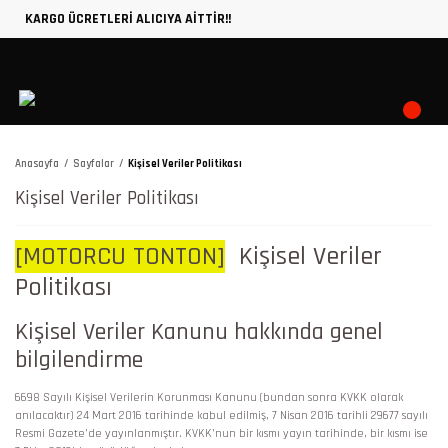
KARGO ÜCRETLERİ ALICIYA AİTTİR!!
Anasayfa
Sayfalar
Kişisel Veriler Politikası
Kişisel Veriler Politikası
[MOTORCU TONTON]
Kişisel Veriler
Politikası
Kişisel Veriler Kanunu hakkında genel
bilgilendirme
6698 Sayılı Kişisel Verilerin Korunması Kanunu (bundan sonra KVKK olarak
anılacaktır) 24 Mart 2016 tarihinde kabul edilmiş, 7 Nisan 2016 tarihli 29677 sayılı
Resmi Gazete’de yayınlanmıştır. KVKK’nun bir kısmı yayın tarihinde, bir kısmı ise