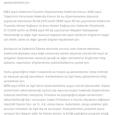
geliştirebilmek için;
6563 sayılı Elektronik Ticaretin Düzenlenmesi Hakkında Kanun, 6502 sayılı
Tüketicinin Korunması Hakkında Kanun ile bu düzenlemelere dayanak
yapılarak hazırlanan 26.08.2015 tarihli 29457 sayılı RG’de yayınlanan Elektronik
Ticarette Hizmet Sağlayıcı ve Aracı Hizmet Sağlayıcılar Hakkında Yönetmelik,
27.11.2014 tarihli ve 29188 sayılı RG’de yayınlanan Mesafeli Sözleşmeler
Yönetmeliği ve diğer ilgili mevzuat kapsamında işlem sahibinin bilgilerini tespit
için kimlik, adres ve diğer gerekli bilgileri kaydetmek için;
Bankacılık ve Elektronik Ödeme alanında zorunlu olan ödeme sistemleri,
elektronik sözleşme veya kağıt ortamında işleme dayanak olacak tüm kayıt ve
belgeleri düzenlemek; mevzuat gereği ve diğer otoritelerce öngörülen bilgi
saklama, raporlama, bilgilendirme yükümlülüklerine uymak için;
Kamu güvenliğine ilişkin hususlarda ve hukuki uyuşmazlıklarda, talep halinde
ve mevzuat gereği savcılıklara, mahkemelere ve ilgili kamu görevlilerine bilgi
verebilmek için;
6698 sayılı KVKK ve ilgili ikincil düzenlemelere uygun olarak işlenecektir. Kişisel
verilerinizin aktarılabileceği üçüncü kişi veya kuruluşlar hakkında bilgilendirme
Yukarıda belirtilen amaçlarla, Firmamız ile paylaştığınız kişisel verilerinizin
aktarılabileceği kişi / kuruluşlar; başta Firmamızın e-ticaret altyapısını sağlayan
IdeaSoft Yazılım San. ve Tic. A.Ş. olmak üzere, tedarikçiler, kargo şirketleri gibi
sunulan hizmetler ile ilgili kişi ve kuruluşlar, faaliyetlerimizi yürütmek üzere
ve/veya Veri İşleyen sıfatı ile hizmet alınan, iş birliği yaptığımız program ortağı