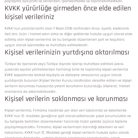
paylaşıma açık profil ve verilerden; işlenebilmekte ve toplanabilmektedir.
KVKK yürürlüğe girmeden önce elde edilen
kişisel verileriniz
KVKK’nun yürürlük tarihi olan 7 Nisan 2016 tarihinden önce, üyelik, elektronik
ileti izni, ürün / hizmet satın alma ve diğer şekillerde hukuka uygun olarak elde
edilmiş olan kişisel verileriniz de bu belgede düzenlenen şart ve koşullara
uygun olarak işlenmekte ve muhafaza edilmektedir.
Kişisel verilerinizin yurtdışına aktarılması
Türkiye’de işlenerek veya Türkiye dışında işlenip muhafaza edilmek üzere,
yukarıda sayılan yöntemlerden herhangi birisi ile toplanmış kişisel verileriniz
KVKK kapsamında kalmak kaydıyla ve sözleşme amaçlarına uygun olarak
yurtdışında bulunan (Kişisel Veriler Kurulu tarafından akredite edilen ve kişisel
verilerin korunması hususunda yeterli korumanın bulunduğu ülkelere) hizmet
aracılarına da aktarılabilecektir.
Kişisel verilerin saklanması ve korunması
Kişisel verileriniz, Firmamız nezdinde yer alan veri tabanında ve sistemlerde
KVKK’nun 12. maddesi gereğince gizli olarak saklanacak; yasal zorunluluklar ve
bu belgede belirtilen düzenlemeler haricinde hiçbir şekilde üçüncü kişilerle
paylaşılmayacaktır. Firmamız, kişisel verilerinizin barındığı sistemleri ve veri
tabanlarını, KVKK’nun 12. Maddesi gereği kişisel verilerin hukuka aykırı olarak