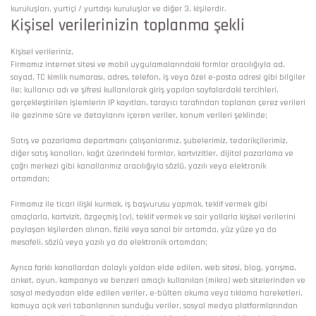
kuruluşları, yurtiçi / yurtdışı kuruluşlar ve diğer 3. kişilerdir.
Kişisel verilerinizin toplanma şekli
Kişisel verileriniz,
Firmamız internet sitesi ve mobil uygulamalarındaki formlar aracılığıyla ad,
soyad, TC kimlik numarası, adres, telefon, iş veya özel e-posta adresi gibi bilgiler
ile; kullanıcı adı ve şifresi kullanılarak giriş yapılan sayfalardaki tercihleri,
gerçekleştirilen işlemlerin IP kayıtları, tarayıcı tarafından toplanan çerez verileri
ile gezinme süre ve detaylarını içeren veriler, konum verileri şeklinde;
Satış ve pazarlama departmanı çalışanlarımız, şubelerimiz, tedarikçilerimiz,
diğer satış kanalları, kağıt üzerindeki formlar, kartvizitler, dijital pazarlama ve
çağrı merkezi gibi kanallarımız aracılığıyla sözlü, yazılı veya elektronik
ortamdan;
Firmamız ile ticari ilişki kurmak, iş başvurusu yapmak, teklif vermek gibi
amaçlarla, kartvizit, özgeçmiş (cv), teklif vermek ve sair yollarla kişisel verilerini
paylaşan kişilerden alınan, fiziki veya sanal bir ortamda, yüz yüze ya da
mesafeli, sözlü veya yazılı ya da elektronik ortamdan;
Ayrıca farklı kanallardan dolaylı yoldan elde edilen, web sitesi, blog, yarışma,
anket, oyun, kampanya ve benzeri amaçlı kullanılan (mikro) web sitelerinden ve
sosyal medyadan elde edilen veriler, e-bülten okuma veya tıklama hareketleri,
kamuya açık veri tabanlarının sunduğu veriler, sosyal medya platformlarından