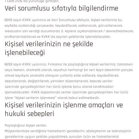
7 Ekim 2016’da yürürlüğe girmiştir.
Veri sorumlusu sıfatıyla bilgilendirme
6698 sayılı KVKK uyarınca ve Veri Sorumlusu sıfatıyla, kişisel verileriniz bu
sayfada açıklandığı çerçevede; kaydedilecek, saklanacak, güncellenecek,
mevzuatın izin verdiği durumlarda 3. kişilere açıklanabilecek / devredilebilecek,
sınıflandırılabilecek ve KVKK’da sayılan şekillerde işlenebilecektir.
Kişisel verilerinizin ne şekilde
işlenebileceği
6698 sayılı KVKK uyarınca, Firmamız ile paylaştığınız kişisel verileriniz, tamamen
veya kısmen, otomatik olarak, veyahut herhangi bir veri kayıt sisteminin parçası
olmak kaydıyla otomatik olmayan yollarla elde edilerek, kaydedilerek,
depolanarak, değiştirilerek, yeniden düzenlenerek, kısacası veriler
üzerinde gerçekleştirilen her türlü işleme konu olarak tarafımızdan
işlenebilecektir. KVKK kapsamında veriler üzerinde gerçekleştirilen her türlü
işlem "kişisel verilerin işlenmesi” olarak kabul edilmektedir.
Kişisel verilerinizin işlenme amaçları ve
hukuki sebepleri
Paylaştığınız kişisel veriler,
Müşterilerimize verdiğimiz hizmetlerin gereklerini, sözleşmenin ve teknolojinin
gereklerine uygun şekilde yapabilmek, sunulan ürün ve hizmetlerimizi