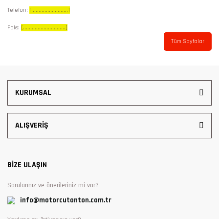
Telefon:
[.........................]
Faks:
[.............................]
Tüm Sayfalar
KURUMSAL
ALIŞVERİŞ
BİZE ULAŞIN
Sorularınız ve önerileriniz mi var?
info@motorcutonton.com.tr