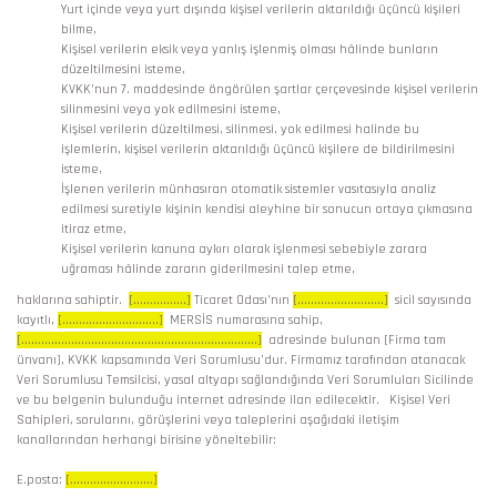
Yurt içinde veya yurt dışında kişisel verilerin aktarıldığı üçüncü kişileri
bilme,
Kişisel verilerin eksik veya yanlış işlenmiş olması hâlinde bunların
düzeltilmesini isteme,
KVKK’nun 7. maddesinde öngörülen şartlar çerçevesinde kişisel verilerin
silinmesini veya yok edilmesini isteme,
Kişisel verilerin düzeltilmesi, silinmesi, yok edilmesi halinde bu
işlemlerin, kişisel verilerin aktarıldığı üçüncü kişilere de bildirilmesini
isteme,
İşlenen verilerin münhasıran otomatik sistemler vasıtasıyla analiz
edilmesi suretiyle kişinin kendisi aleyhine bir sonucun ortaya çıkmasına
itiraz etme,
Kişisel verilerin kanuna aykırı olarak işlenmesi sebebiyle zarara
uğraması hâlinde zararın giderilmesini talep etme,
haklarına sahiptir.
[................]
Ticaret Odası’nın
[..........................]
sicil sayısında
kayıtlı,
[.............................]
MERSİS numarasına sahip,
[.......................................................................]
adresinde bulunan [Firma tam
ünvanı], KVKK kapsamında Veri Sorumlusu’dur. Firmamız tarafından atanacak
Veri Sorumlusu Temsilcisi, yasal altyapı sağlandığında Veri Sorumluları Sicilinde
ve bu belgenin bulunduğu internet adresinde ilan edilecektir. Kişisel Veri
Sahipleri, sorularını, görüşlerini veya taleplerini aşağıdaki iletişim
kanallarından herhangi birisine yöneltebilir:
E.posta:
[.........................]