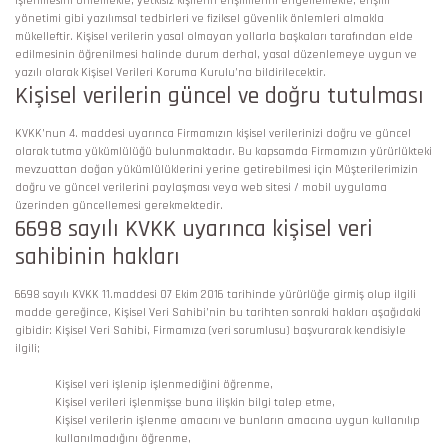
işlenmesini önlemekle, yetkisiz kişilerin erişimlerini engellemekle, erişim
yönetimi gibi yazılımsal tedbirleri ve fiziksel güvenlik önlemleri almakla
mükelleftir. Kişisel verilerin yasal olmayan yollarla başkaları tarafından elde
edilmesinin öğrenilmesi halinde durum derhal, yasal düzenlemeye uygun ve
yazılı olarak Kişisel Verileri Koruma Kurulu’na bildirilecektir.
Kişisel verilerin güncel ve doğru tutulması
KVKK’nun 4. maddesi uyarınca Firmamızın kişisel verilerinizi doğru ve güncel
olarak tutma yükümlülüğü bulunmaktadır. Bu kapsamda Firmamızın yürürlükteki
mevzuattan doğan yükümlülüklerini yerine getirebilmesi için Müşterilerimizin
doğru ve güncel verilerini paylaşması veya web sitesi / mobil uygulama
üzerinden güncellemesi gerekmektedir.
6698 sayılı KVKK uyarınca kişisel veri
sahibinin hakları
6698 sayılı KVKK 11.maddesi 07 Ekim 2016 tarihinde yürürlüğe girmiş olup ilgili
madde gereğince, Kişisel Veri Sahibi’nin bu tarihten sonraki hakları aşağıdaki
gibidir: Kişisel Veri Sahibi, Firmamıza (veri sorumlusu) başvurarak kendisiyle
ilgili;
Kişisel veri işlenip işlenmediğini öğrenme,
Kişisel verileri işlenmişse buna ilişkin bilgi talep etme,
Kişisel verilerin işlenme amacını ve bunların amacına uygun kullanılıp
kullanılmadığını öğrenme,