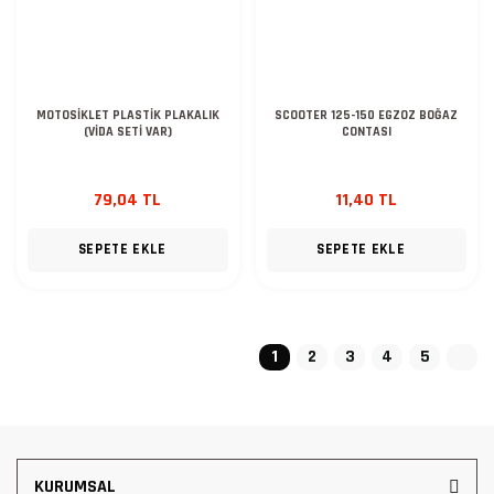
MOTOSİKLET PLASTİK PLAKALIK
SCOOTER 125-150 EGZOZ BOĞAZ
(VİDA SETİ VAR)
CONTASI
79,04 TL
11,40 TL
SEPETE EKLE
SEPETE EKLE
1
2
3
4
5
KURUMSAL