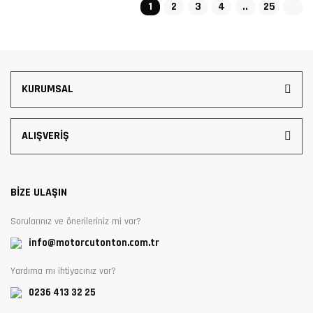
1
2
3
4
..
25
KURUMSAL
ALIŞVERİŞ
BİZE ULAŞIN
Sorularınız ve önerileriniz mi var?
info@motorcutonton.com.tr
Yardıma mı ihtiyacınız var?
0236 413 32 25