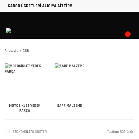
KARGO ÜCRETLERİ ALICIYA AİTTİR!!
Anasayfa
CSR
MOTOSİKLET YEDEK
SARF MALZEME
PARÇA
STOKTAKİLERİ GÖSTER
Toplam 509 ürün