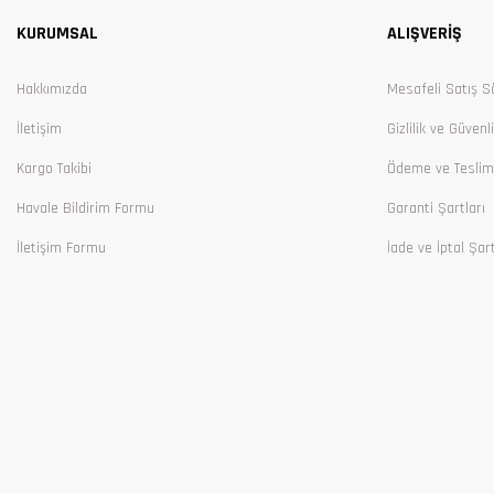
KURUMSAL
ALIŞVERİŞ
Ürün bilgilerinde hatalar bulunuyor.
Ürün fiyatı diğer sitelerden daha pahalı.
Hakkımızda
Mesafeli Satış S
Bu ürüne benzer farklı alternatifler olmalı.
İletişim
Gizlilik ve Güvenl
Kargo Takibi
Ödeme ve Teslim
Havale Bildirim Formu
Garanti Şartları
İletişim Formu
İade ve İptal Şart