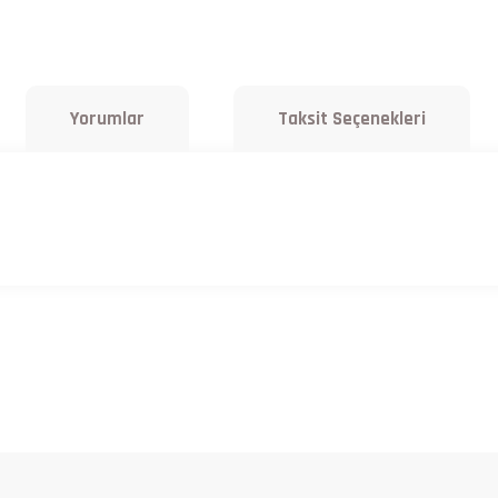
Yorumlar
Taksit Seçenekleri
a yetersiz gördüğünüz noktaları öneri formunu kullanarak tarafımıza iletebilirsiniz.
Bu ürüne ilk yorumu siz yapın!
Yorum Yaz