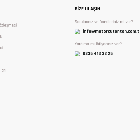
BİZE ULAŞIN
Sorularınız ve önerileriniz mi var?
özleşmesi
info@motorcutonton.com.t
ik
Yardıma mı ihtiyacınız var?
at
0236 413 32 25
ları
Gönder