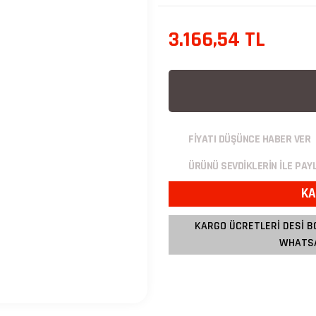
3.166,54 TL
FİYATI DÜŞÜNCE HABER VER
ÜRÜNÜ SEVDİKLERİN İLE PAY
KA
KARGO ÜCRETLERİ DESİ B
WHATSA