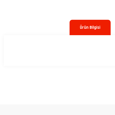
Ürün Bilgisi
Bu ürünün fiyat bilgisi, resim, ürün açıklamalarında ve diğer konulard
Görüş ve önerileriniz için teşekkür ederiz.
Ürün resmi kalitesiz, bozuk veya görüntülenemiyor.
Ürün açıklamasında eksik bilgiler bulunuyor.