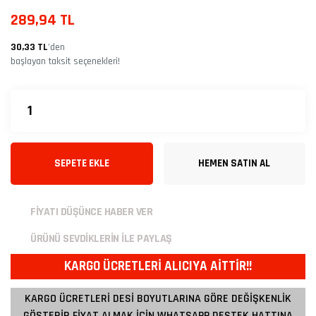
289,94 TL
30,33 TL
’den
başlayan taksit seçenekleri!
SEPETE EKLE
HEMEN SATIN AL
FİYATI DÜŞÜNCE HABER VER
ÜRÜNÜ SEVDİKLERİN İLE PAYLAŞ
KARGO ÜCRETLERİ ALICIYA AİTTİR!!
KARGO ÜCRETLERİ DESİ BOYUTLARINA GÖRE DEĞİŞKENLİK
GÖSTERİR FİYAT ALMAK İÇİN WHATSAPP DESTEK HATTINA