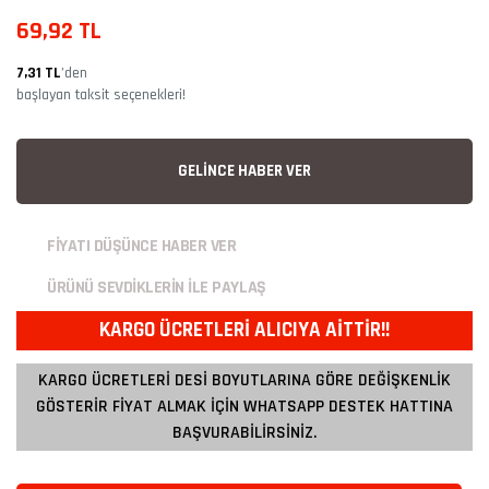
69,92 TL
7,31 TL
’den
başlayan taksit seçenekleri!
GELİNCE HABER VER
FİYATI DÜŞÜNCE HABER VER
ÜRÜNÜ SEVDİKLERİN İLE PAYLAŞ
KARGO ÜCRETLERİ ALICIYA AİTTİR!!
KARGO ÜCRETLERİ DESİ BOYUTLARINA GÖRE DEĞİŞKENLİK
GÖSTERİR FİYAT ALMAK İÇİN WHATSAPP DESTEK HATTINA
BAŞVURABİLİRSİNİZ.