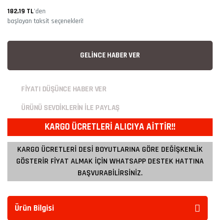
182,19 TL
’den
başlayan taksit seçenekleri!
GELİNCE HABER VER
FİYATI DÜŞÜNCE HABER VER
ÜRÜNÜ SEVDİKLERİN İLE PAYLAŞ
KARGO ÜCRETLERİ ALICIYA AİTTİR!!
KARGO ÜCRETLERİ DESİ BOYUTLARINA GÖRE DEĞİŞKENLİK
GÖSTERİR FİYAT ALMAK İÇİN WHATSAPP DESTEK HATTINA
BAŞVURABİLİRSİNİZ.
Ürün Bilgisi