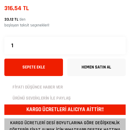
316,54 TL
33,12 TL
’den
başlayan taksit seçenekleri!
SEPETE EKLE
HEMEN SATIN AL
FİYATI DÜŞÜNCE HABER VER
ÜRÜNÜ SEVDİKLERİN İLE PAYLAŞ
KARGO ÜCRETLERİ ALICIYA AİTTİR!!
KARGO ÜCRETLERİ DESİ BOYUTLARINA GÖRE DEĞİŞKENLİK
GÖSTERİR FİYAT ALMAK İÇİN WHATSAPP DESTEK HATTINA