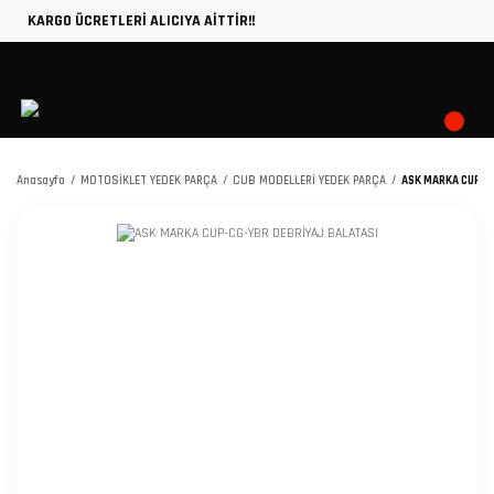
KARGO ÜCRETLERİ ALICIYA AİTTİR!!
Anasayfa
MOTOSİKLET YEDEK PARÇA
CUB MODELLERİ YEDEK PARÇA
ASK MARKA CUP-C