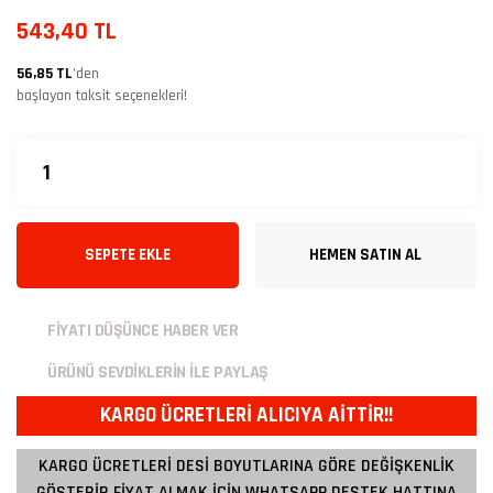
543,40 TL
56,85 TL
’den
başlayan taksit seçenekleri!
SEPETE EKLE
HEMEN SATIN AL
FİYATI DÜŞÜNCE HABER VER
ÜRÜNÜ SEVDİKLERİN İLE PAYLAŞ
KARGO ÜCRETLERİ ALICIYA AİTTİR!!
KARGO ÜCRETLERİ DESİ BOYUTLARINA GÖRE DEĞİŞKENLİK
GÖSTERİR FİYAT ALMAK İÇİN WHATSAPP DESTEK HATTINA