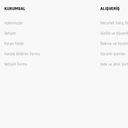
KURUMSAL
ALIŞVERİŞ
Ürün bilgilerinde hatalar bulunuyor.
Ürün fiyatı diğer sitelerden daha pahalı.
Hakkımızda
Mesafeli Satış S
Bu ürüne benzer farklı alternatifler olmalı.
İletişim
Gizlilik ve Güvenl
Kargo Takibi
Ödeme ve Teslim
Havale Bildirim Formu
Garanti Şartları
İletişim Formu
İade ve İptal Şart