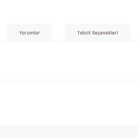
Yorumlar
Taksit Seçenekleri
a yetersiz gördüğünüz noktaları öneri formunu kullanarak tarafımıza iletebilirsiniz.
Bu ürüne ilk yorumu siz yapın!
Yorum Yaz