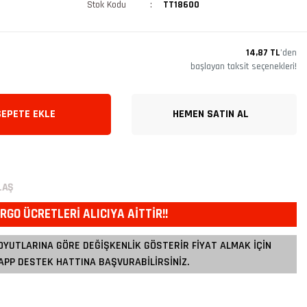
Stok Kodu
TT18600
14,87 TL
’den
başlayan taksit seçenekleri!
SEPETE EKLE
HEMEN SATIN AL
LAŞ
RGO ÜCRETLERİ ALICIYA AİTTİR!!
OYUTLARINA GÖRE DEĞİŞKENLİK GÖSTERİR FİYAT ALMAK İÇİN
PP DESTEK HATTINA BAŞVURABİLİRSİNİZ.