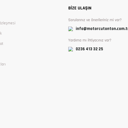
BİZE ULAŞIN
Sorularınız ve önerileriniz mi var?
özleşmesi
info@motorcutonton.com.t
ik
Yardıma mı ihtiyacınız var?
at
0236 413 32 25
ları
Gönder