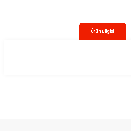
Ürün Bilgisi
Bu ürünün fiyat bilgisi, resim, ürün açıklamalarında ve diğer konulard
Görüş ve önerileriniz için teşekkür ederiz.
Ürün resmi kalitesiz, bozuk veya görüntülenemiyor.
Ürün açıklamasında eksik bilgiler bulunuyor.