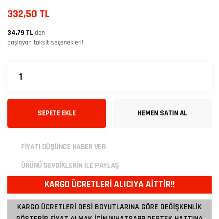
332,50 TL
34,79 TL
’den
başlayan taksit seçenekleri!
SEPETE EKLE
HEMEN SATIN AL
FİYATI DÜŞÜNCE HABER VER
ÜRÜNÜ SEVDİKLERİN İLE PAYLAŞ
KARGO ÜCRETLERİ ALICIYA AİTTİR!!
KARGO ÜCRETLERİ DESİ BOYUTLARINA GÖRE DEĞİŞKENLİK
GÖSTERİR FİYAT ALMAK İÇİN WHATSAPP DESTEK HATTINA