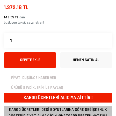
1.372,18 TL
143,55 TL
’den
başlayan taksit seçenekleri!
SEPETE EKLE
HEMEN SATIN AL
FİYATI DÜŞÜNCE HABER VER
ÜRÜNÜ SEVDİKLERİN İLE PAYLAŞ
KARGO ÜCRETLERİ ALICIYA AİTTİR!!
KARGO ÜCRETLERİ DESİ BOYUTLARINA GÖRE DEĞİŞKENLİK
GÖSTERİR FİYAT ALMAK İÇİN WHATSAPP DESTEK HATTINA