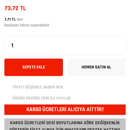
73,72 TL
7,71 TL
’den
başlayan taksit seçenekleri!
SEPETE EKLE
HEMEN SATIN AL
FİYATI DÜŞÜNCE HABER VER
ÜRÜNÜ SEVDİKLERİN İLE PAYLAŞ
KARGO ÜCRETLERİ ALICIYA AİTTİR!!
KARGO ÜCRETLERİ DESİ BOYUTLARINA GÖRE DEĞİŞKENLİK
GÖSTERİR FİYAT ALMAK İÇİN WHATSAPP DESTEK HATTINA