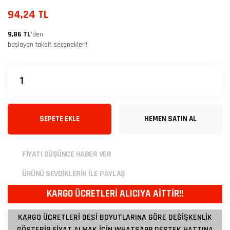
94,24 TL
9,86 TL
’den
başlayan taksit seçenekleri!
SEPETE EKLE
HEMEN SATIN AL
FİYATI DÜŞÜNCE HABER VER
ÜRÜNÜ SEVDİKLERİN İLE PAYLAŞ
KARGO ÜCRETLERİ ALICIYA AİTTİR!!
KARGO ÜCRETLERİ DESİ BOYUTLARINA GÖRE DEĞİŞKENLİK
GÖSTERİR FİYAT ALMAK İÇİN WHATSAPP DESTEK HATTINA