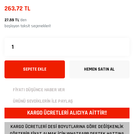
263,72 TL
27,59 TL
’den
başlayan taksit seçenekleri!
SEPETE EKLE
HEMEN SATIN AL
FİYATI DÜŞÜNCE HABER VER
ÜRÜNÜ SEVDİKLERİN İLE PAYLAŞ
KARGO ÜCRETLERİ ALICIYA AİTTİR!!
KARGO ÜCRETLERİ DESİ BOYUTLARINA GÖRE DEĞİŞKENLİK
GÖSTERİR FİYAT ALMAK İÇİN WHATSAPP DESTEK HATTINA