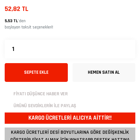
52,82 TL
5,53 TL
’den
başlayan taksit seçenekleri!
SEPETE EKLE
HEMEN SATIN AL
FİYATI DÜŞÜNCE HABER VER
ÜRÜNÜ SEVDİKLERİN İLE PAYLAŞ
KARGO ÜCRETLERİ ALICIYA AİTTİR!!
KARGO ÜCRETLERİ DESİ BOYUTLARINA GÖRE DEĞİŞKENLİK
GÖSTERİR FİYAT ALMAK İÇİN WHATSAPP DESTEK HATTINA