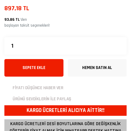
897,18 TL
93,86 TL
’den
başlayan taksit seçenekleri!
SEPETE EKLE
HEMEN SATIN AL
FİYATI DÜŞÜNCE HABER VER
ÜRÜNÜ SEVDİKLERİN İLE PAYLAŞ
KARGO ÜCRETLERİ ALICIYA AİTTİR!!
KARGO ÜCRETLERİ DESİ BOYUTLARINA GÖRE DEĞİŞKENLİK
GÖSTERİR FİYAT ALMAK İÇİN WHATSAPP DESTEK HATTINA