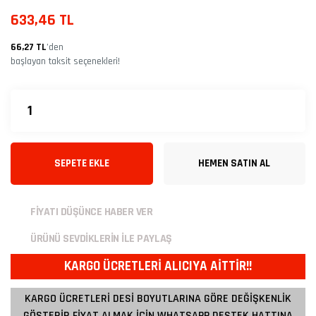
633,46 TL
66,27 TL
’den
başlayan taksit seçenekleri!
SEPETE EKLE
HEMEN SATIN AL
FİYATI DÜŞÜNCE HABER VER
ÜRÜNÜ SEVDİKLERİN İLE PAYLAŞ
KARGO ÜCRETLERİ ALICIYA AİTTİR!!
KARGO ÜCRETLERİ DESİ BOYUTLARINA GÖRE DEĞİŞKENLİK
GÖSTERİR FİYAT ALMAK İÇİN WHATSAPP DESTEK HATTINA