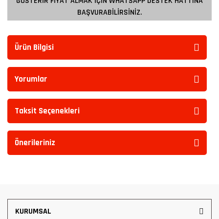
GÖSTERİR FİYAT ALMAK İÇİN WHATSAPP DESTEK HATTINA
BAŞVURABİLİRSİNİZ.
Ürün Bilgisi
Yorumlar
Taksit Seçenekleri
Önerileriniz
KURUMSAL