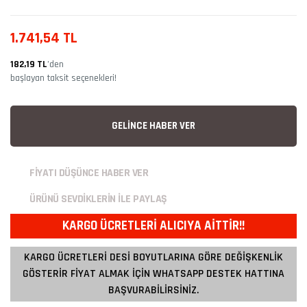
1.741,54 TL
182,19 TL
’den
başlayan taksit seçenekleri!
GELİNCE HABER VER
FİYATI DÜŞÜNCE HABER VER
ÜRÜNÜ SEVDİKLERİN İLE PAYLAŞ
KARGO ÜCRETLERİ ALICIYA AİTTİR!!
KARGO ÜCRETLERİ DESİ BOYUTLARINA GÖRE DEĞİŞKENLİK
GÖSTERİR FİYAT ALMAK İÇİN WHATSAPP DESTEK HATTINA
BAŞVURABİLİRSİNİZ.