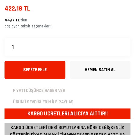
422,18 TL
44,17 TL
’den
başlayan taksit seçenekleri!
SEPETE EKLE
HEMEN SATIN AL
FİYATI DÜŞÜNCE HABER VER
ÜRÜNÜ SEVDİKLERİN İLE PAYLAŞ
KARGO ÜCRETLERİ ALICIYA AİTTİR!!
KARGO ÜCRETLERİ DESİ BOYUTLARINA GÖRE DEĞİŞKENLİK
GÖSTERİR FİYAT ALMAK İÇİN WHATSAPP DESTEK HATTINA