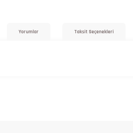
Yorumlar
Taksit Seçenekleri
a yetersiz gördüğünüz noktaları öneri formunu kullanarak tarafımıza iletebilirsiniz.
Bu ürüne ilk yorumu siz yapın!
Yorum Yaz