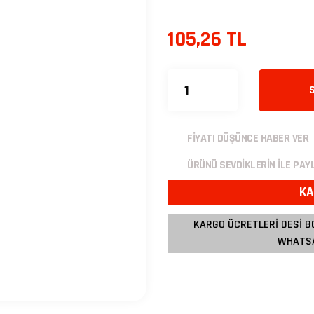
105,26 TL
FİYATI DÜŞÜNCE HABER VER
ÜRÜNÜ SEVDİKLERİN İLE PAY
KA
KARGO ÜCRETLERİ DESİ B
WHATSA