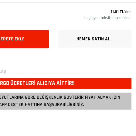
11,01 TL
’den
başlayan taksit seçenekleri!
SEPETE EKLE
HEMEN SATIN AL
LAŞ
RGO ÜCRETLERİ ALICIYA AİTTİR!!
OYUTLARINA GÖRE DEĞİŞKENLİK GÖSTERİR FİYAT ALMAK İÇİN
PP DESTEK HATTINA BAŞVURABİLİRSİNİZ.