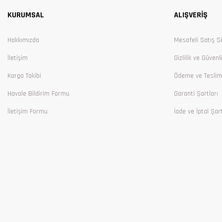
KURUMSAL
ALIŞVERİŞ
Ürün bilgilerinde hatalar bulunuyor.
Ürün fiyatı diğer sitelerden daha pahalı.
Hakkımızda
Mesafeli Satış S
Bu ürüne benzer farklı alternatifler olmalı.
İletişim
Gizlilik ve Güvenl
Kargo Takibi
Ödeme ve Teslim
Havale Bildirim Formu
Garanti Şartları
İletişim Formu
İade ve İptal Şart