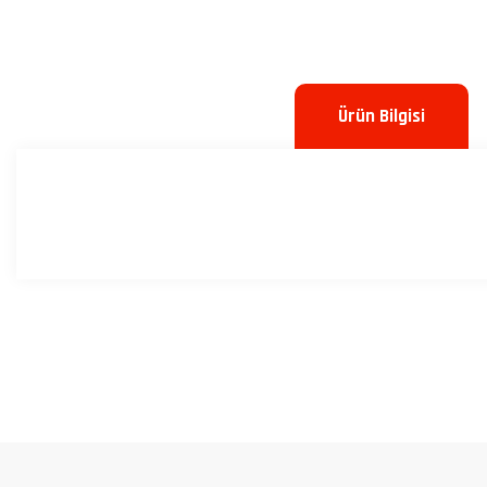
Ürün Bilgisi
Bu ürünün fiyat bilgisi, resim, ürün açıklamalarında ve diğer konulard
Görüş ve önerileriniz için teşekkür ederiz.
Ürün resmi kalitesiz, bozuk veya görüntülenemiyor.
Ürün açıklamasında eksik bilgiler bulunuyor.