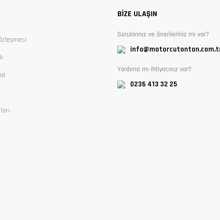
BİZE ULAŞIN
Sorularınız ve önerileriniz mi var?
özleşmesi
info@motorcutonton.com.t
ik
Yardıma mı ihtiyacınız var?
at
0236 413 32 25
ları
Gönder