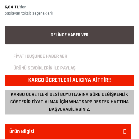
6,64 TL
’den
başlayan taksit seçenekleri!
GELİNCE HABER VER
FİYATI DÜŞÜNCE HABER VER
ÜRÜNÜ SEVDİKLERİN İLE PAYLAŞ
KARGO ÜCRETLERİ ALICIYA AİTTİR!!
KARGO ÜCRETLERİ DESİ BOYUTLARINA GÖRE DEĞİŞKENLİK
GÖSTERİR FİYAT ALMAK İÇİN WHATSAPP DESTEK HATTINA
BAŞVURABİLİRSİNİZ.
Ürün Bilgisi