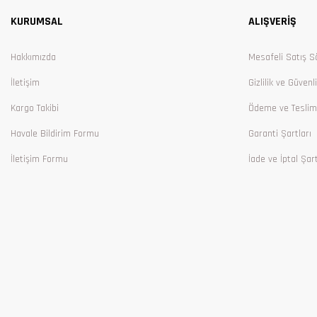
KURUMSAL
ALIŞVERİŞ
Ürün bilgilerinde hatalar bulunuyor.
Ürün fiyatı diğer sitelerden daha pahalı.
Hakkımızda
Mesafeli Satış S
Bu ürüne benzer farklı alternatifler olmalı.
İletişim
Gizlilik ve Güvenl
Kargo Takibi
Ödeme ve Teslim
Havale Bildirim Formu
Garanti Şartları
İletişim Formu
İade ve İptal Şart