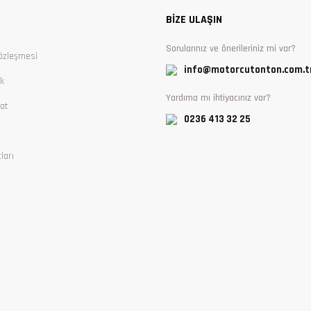
BİZE ULAŞIN
Sorularınız ve önerileriniz mi var?
özleşmesi
info@motorcutonton.com.t
ik
Yardıma mı ihtiyacınız var?
at
0236 413 32 25
ları
Gönder