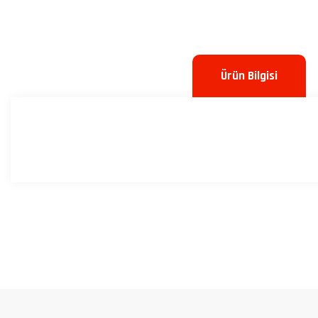
Ürün Bilgisi
Bu ürünün fiyat bilgisi, resim, ürün açıklamalarında ve diğer konulard
Görüş ve önerileriniz için teşekkür ederiz.
Ürün resmi kalitesiz, bozuk veya görüntülenemiyor.
Ürün açıklamasında eksik bilgiler bulunuyor.