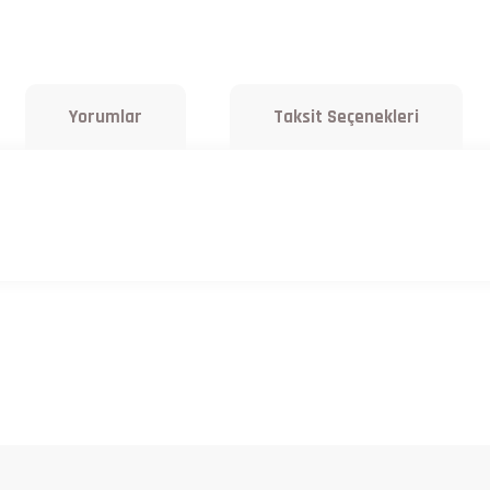
Yorumlar
Taksit Seçenekleri
a yetersiz gördüğünüz noktaları öneri formunu kullanarak tarafımıza iletebilirsiniz.
Bu ürüne ilk yorumu siz yapın!
Yorum Yaz