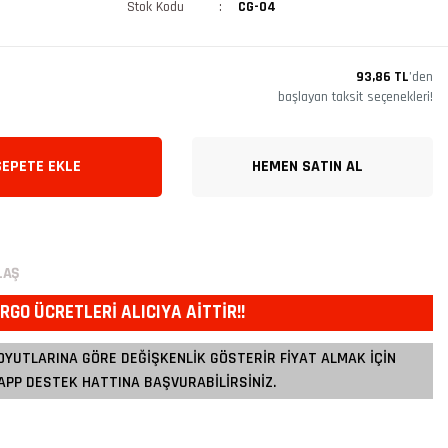
Stok Kodu
CG-04
93,86 TL
’den
başlayan taksit seçenekleri!
SEPETE EKLE
HEMEN SATIN AL
LAŞ
RGO ÜCRETLERİ ALICIYA AİTTİR!!
OYUTLARINA GÖRE DEĞİŞKENLİK GÖSTERİR FİYAT ALMAK İÇİN
PP DESTEK HATTINA BAŞVURABİLİRSİNİZ.