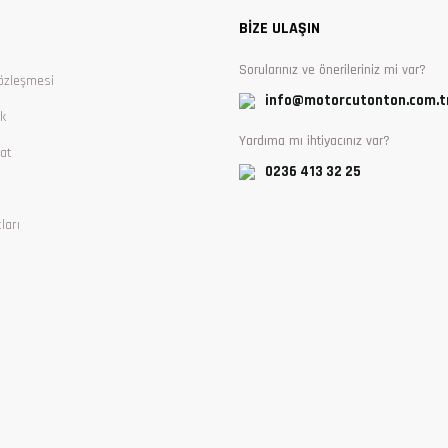
BİZE ULAŞIN
Sorularınız ve önerileriniz mi var?
özleşmesi
info@motorcutonton.com.t
ik
Yardıma mı ihtiyacınız var?
at
0236 413 32 25
ları
Gönder