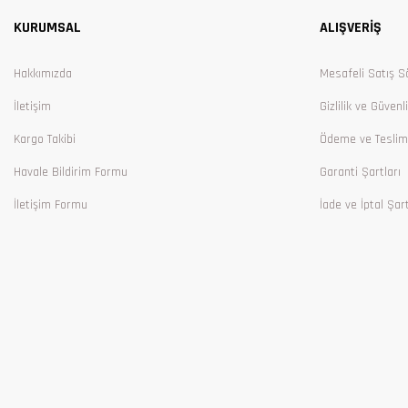
KURUMSAL
ALIŞVERİŞ
Ürün bilgilerinde hatalar bulunuyor.
Ürün fiyatı diğer sitelerden daha pahalı.
Hakkımızda
Mesafeli Satış S
Bu ürüne benzer farklı alternatifler olmalı.
İletişim
Gizlilik ve Güvenl
Kargo Takibi
Ödeme ve Teslim
Havale Bildirim Formu
Garanti Şartları
İletişim Formu
İade ve İptal Şart