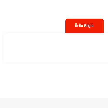
Ürün Bilgisi
Bu ürünün fiyat bilgisi, resim, ürün açıklamalarında ve diğer konulard
Görüş ve önerileriniz için teşekkür ederiz.
Ürün resmi kalitesiz, bozuk veya görüntülenemiyor.
Ürün açıklamasında eksik bilgiler bulunuyor.