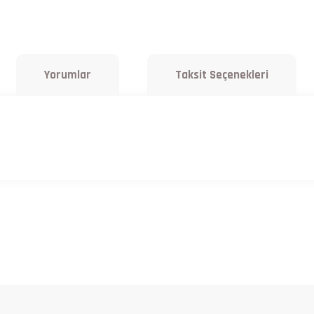
Yorumlar
Taksit Seçenekleri
a yetersiz gördüğünüz noktaları öneri formunu kullanarak tarafımıza iletebilirsiniz.
Bu ürüne ilk yorumu siz yapın!
Yorum Yaz