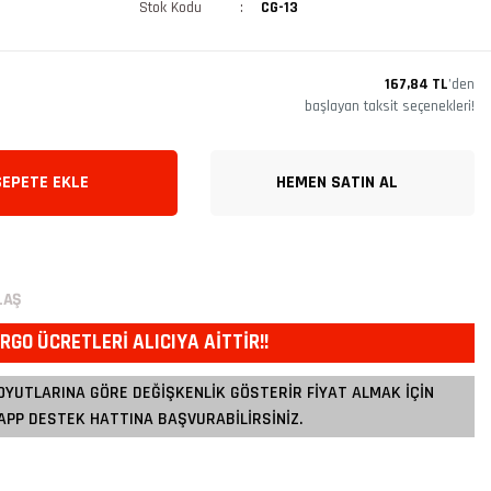
Stok Kodu
CG-13
167,84 TL
’den
başlayan taksit seçenekleri!
SEPETE EKLE
HEMEN SATIN AL
LAŞ
RGO ÜCRETLERİ ALICIYA AİTTİR!!
OYUTLARINA GÖRE DEĞİŞKENLİK GÖSTERİR FİYAT ALMAK İÇİN
PP DESTEK HATTINA BAŞVURABİLİRSİNİZ.