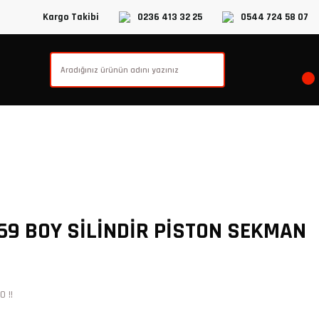
Kargo Takibi
0236 413 32 25
0544 724 58 07
 69 BOY SİLİNDİR PİSTON SEKMAN
 !!