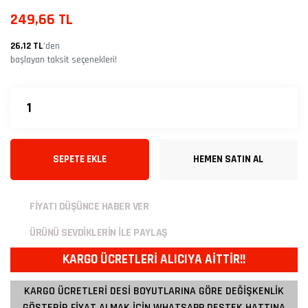
249,66 TL
26,12 TL
’den
başlayan taksit seçenekleri!
SEPETE EKLE
HEMEN SATIN AL
FİYATI DÜŞÜNCE HABER VER
ÜRÜNÜ SEVDİKLERİN İLE PAYLAŞ
KARGO ÜCRETLERİ ALICIYA AİTTİR!!
KARGO ÜCRETLERİ DESİ BOYUTLARINA GÖRE DEĞİŞKENLİK
GÖSTERİR FİYAT ALMAK İÇİN WHATSAPP DESTEK HATTINA