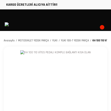
KARGO ÜCRETLERİ ALICIYA AİTTİR!!
Anasayfa
MOTOSİKLET YEDEK PARÇA
YUKİ
YUKİ 100-7 YEDEK PARÇA
KH 100 110 VİTE