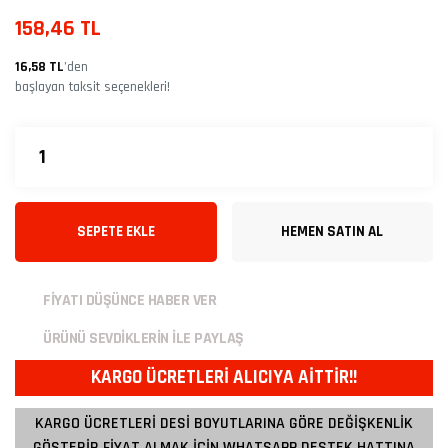
158,46 TL
16,58 TL
’den
başlayan taksit seçenekleri!
SEPETE EKLE
HEMEN SATIN AL
FİYATI DÜŞÜNCE HABER VER
ÜRÜNÜ SEVDİKLERİN İLE PAYLAŞ
KARGO ÜCRETLERİ ALICIYA AİTTİR!!
KARGO ÜCRETLERİ DESİ BOYUTLARINA GÖRE DEĞİŞKENLİK
GÖSTERİR FİYAT ALMAK İÇİN WHATSAPP DESTEK HATTINA