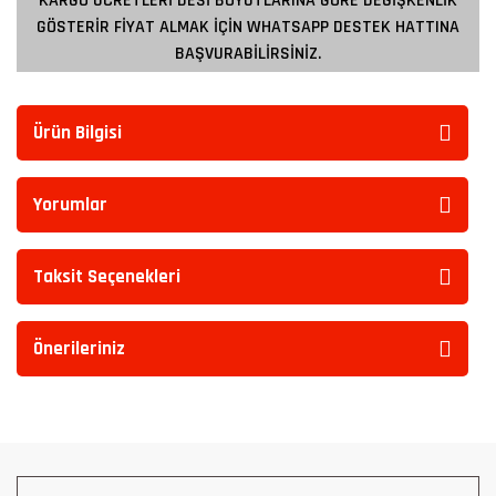
KARGO ÜCRETLERİ DESİ BOYUTLARINA GÖRE DEĞİŞKENLİK
GÖSTERİR FİYAT ALMAK İÇİN WHATSAPP DESTEK HATTINA
BAŞVURABİLİRSİNİZ.
Ürün Bilgisi
Yorumlar
Taksit Seçenekleri
Önerileriniz