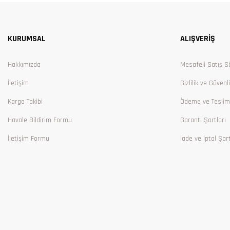
Ürün resmi kalitesiz, bozuk veya görüntülenemiyor.
Ürün açıklamasında eksik bilgiler bulunuyor.
KURUMSAL
ALIŞVERİŞ
Ürün bilgilerinde hatalar bulunuyor.
Ürün fiyatı diğer sitelerden daha pahalı.
Hakkımızda
Mesafeli Satış S
Bu ürüne benzer farklı alternatifler olmalı.
İletişim
Gizlilik ve Güvenl
Kargo Takibi
Ödeme ve Teslim
Havale Bildirim Formu
Garanti Şartları
İletişim Formu
İade ve İptal Şart