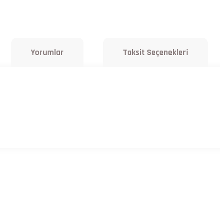
Yorumlar
Taksit Seçenekleri
a yetersiz gördüğünüz noktaları öneri formunu kullanarak tarafımıza iletebilirsiniz.
Bu ürüne ilk yorumu siz yapın!