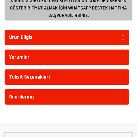
KARGO ÜCRETLERİ DESİ BOYUTLARINA GÖRE DEĞİŞKENLİK
GÖSTERİR FİYAT ALMAK İÇİN WHATSAPP DESTEK HATTINA
BAŞVURABİLİRSİNİZ.
Ürün Bilgisi
Yorumlar
Taksit Seçenekleri
Önerileriniz