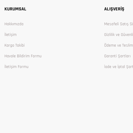
KURUMSAL
ALIŞVERİŞ
Ürün bilgilerinde hatalar bulunuyor.
Ürün fiyatı diğer sitelerden daha pahalı.
Hakkımızda
Mesafeli Satış S
Bu ürüne benzer farklı alternatifler olmalı.
İletişim
Gizlilik ve Güvenl
Kargo Takibi
Ödeme ve Teslim
Havale Bildirim Formu
Garanti Şartları
İletişim Formu
İade ve İptal Şart