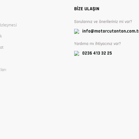
BİZE ULAŞIN
Sorularınız ve önerileriniz mi var?
özleşmesi
info@motorcutonton.com.t
ik
Yardıma mı ihtiyacınız var?
at
0236 413 32 25
ları
Gönder