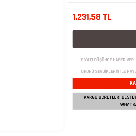
1.231,58 TL
FİYATI DÜŞÜNCE HABER VER
ÜRÜNÜ SEVDİKLERİN İLE PAY
KA
KARGO ÜCRETLERİ DESİ B
WHATSA