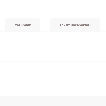
Yorumlar
Taksit Seçenekleri
a yetersiz gördüğünüz noktaları öneri formunu kullanarak tarafımıza iletebilirsiniz.
Bu ürüne ilk yorumu siz yapın!
Yorum Yaz