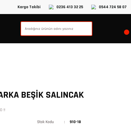
Kargo Takibi
0236 413 32 25
0544 724 58 07
 ARKA BEŞİK SALINCAK
 !!
Stok Kodu
910-18