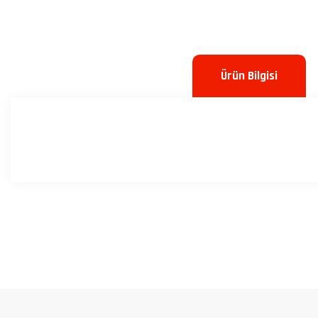
Ürün Bilgisi
Bu ürünün fiyat bilgisi, resim, ürün açıklamalarında ve diğer konulard
Görüş ve önerileriniz için teşekkür ederiz.
Ürün resmi kalitesiz, bozuk veya görüntülenemiyor.
Ürün açıklamasında eksik bilgiler bulunuyor.