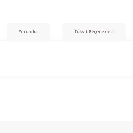
Yorumlar
Taksit Seçenekleri
a yetersiz gördüğünüz noktaları öneri formunu kullanarak tarafımıza iletebilirsiniz.
Bu ürüne ilk yorumu siz yapın!
Yorum Yaz