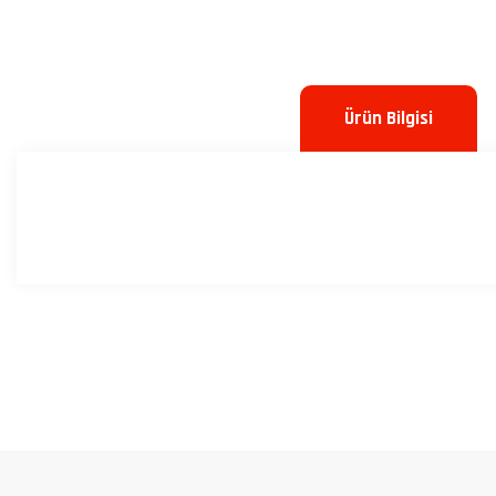
Ürün Bilgisi
Bu ürünün fiyat bilgisi, resim, ürün açıklamalarında ve diğer konulard
Görüş ve önerileriniz için teşekkür ederiz.
Ürün resmi kalitesiz, bozuk veya görüntülenemiyor.
Ürün açıklamasında eksik bilgiler bulunuyor.