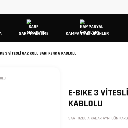
A
SARF MALZEME
KAMPANYALI ÜRÜNLER
IKE 3 VİTESLİ GAZ KOLU SARI RENK 6 KABLOLU
E-BIKE 3 VİTES
KABLOLU
SAAT 16:00'A KADAR AYNI GÜN KARGO