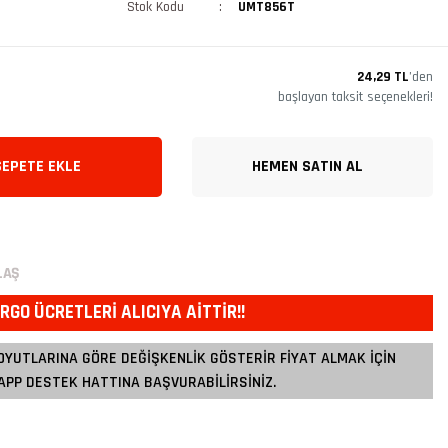
Stok Kodu
UMT856T
24,29 TL
’den
başlayan taksit seçenekleri!
SEPETE EKLE
HEMEN SATIN AL
LAŞ
RGO ÜCRETLERİ ALICIYA AİTTİR!!
OYUTLARINA GÖRE DEĞİŞKENLİK GÖSTERİR FİYAT ALMAK İÇİN
PP DESTEK HATTINA BAŞVURABİLİRSİNİZ.