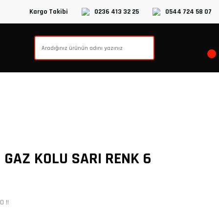
Kargo Takibi
0236 413 32 25
0544 724 58 07
Lİ GAZ KOLU SARI RENK 6
 !!