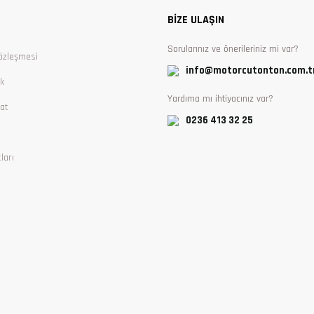
BİZE ULAŞIN
Sorularınız ve önerileriniz mi var?
özleşmesi
info@motorcutonton.com.t
ik
Yardıma mı ihtiyacınız var?
at
0236 413 32 25
ları
Gönder