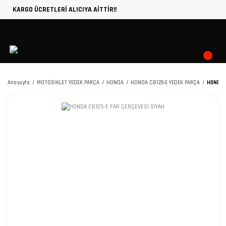
KARGO ÜCRETLERİ ALICIYA AİTTİR!!
Anasayfa
MOTOSİKLET YEDEK PARÇA
HONDA
HONDA CB125-E YEDEK PARÇA
HONDA C