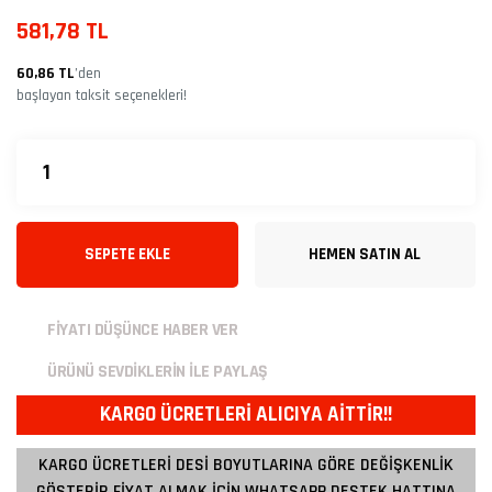
581,78 TL
60,86 TL
’den
başlayan taksit seçenekleri!
SEPETE EKLE
HEMEN SATIN AL
FİYATI DÜŞÜNCE HABER VER
ÜRÜNÜ SEVDİKLERİN İLE PAYLAŞ
KARGO ÜCRETLERİ ALICIYA AİTTİR!!
KARGO ÜCRETLERİ DESİ BOYUTLARINA GÖRE DEĞİŞKENLİK
GÖSTERİR FİYAT ALMAK İÇİN WHATSAPP DESTEK HATTINA