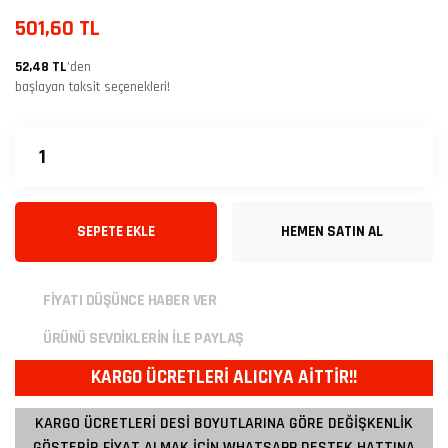
501,60 TL
52,48 TL
’den
başlayan taksit seçenekleri!
SEPETE EKLE
HEMEN SATIN AL
FİYATI DÜŞÜNCE HABER VER
ÜRÜNÜ SEVDİKLERİN İLE PAYLAŞ
KARGO ÜCRETLERİ ALICIYA AİTTİR!!
KARGO ÜCRETLERİ DESİ BOYUTLARINA GÖRE DEĞİŞKENLİK
GÖSTERİR FİYAT ALMAK İÇİN WHATSAPP DESTEK HATTINA