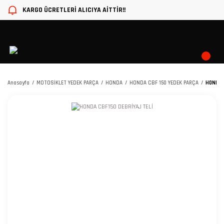
KARGO ÜCRETLERİ ALICIYA AİTTİR!!
Anasayfa
MOTOSİKLET YEDEK PARÇA
HONDA
HONDA CBF 150 YEDEK PARÇA
HONDA C