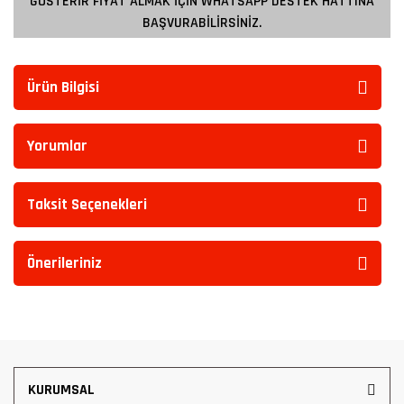
GÖSTERİR FİYAT ALMAK İÇİN WHATSAPP DESTEK HATTINA
BAŞVURABİLİRSİNİZ.
Ürün Bilgisi
Yorumlar
Taksit Seçenekleri
Önerileriniz
KURUMSAL