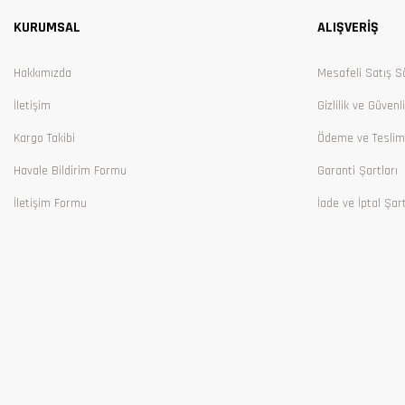
KURUMSAL
ALIŞVERİŞ
Ürün bilgilerinde hatalar bulunuyor.
Ürün fiyatı diğer sitelerden daha pahalı.
Hakkımızda
Mesafeli Satış S
Bu ürüne benzer farklı alternatifler olmalı.
İletişim
Gizlilik ve Güvenl
Kargo Takibi
Ödeme ve Teslim
Havale Bildirim Formu
Garanti Şartları
İletişim Formu
İade ve İptal Şart