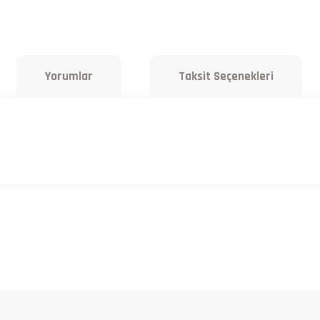
Yorumlar
Taksit Seçenekleri
a yetersiz gördüğünüz noktaları öneri formunu kullanarak tarafımıza iletebilirsiniz.
Bu ürüne ilk yorumu siz yapın!
Yorum Yaz