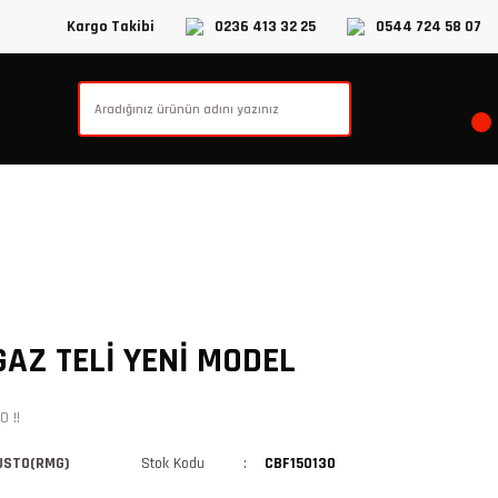
Kargo Takibi
0236 413 32 25
0544 724 58 07
AZ TELİ YENİ MODEL
 !!
USTO(RMG)
Stok Kodu
CBF150130