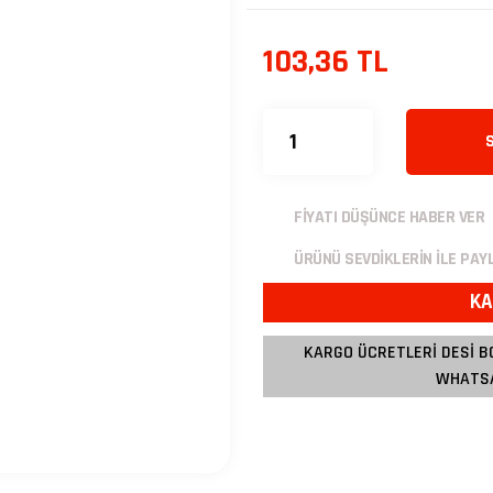
103,36 TL
FİYATI DÜŞÜNCE HABER VER
ÜRÜNÜ SEVDİKLERİN İLE PAY
KA
KARGO ÜCRETLERİ DESİ B
WHATSA