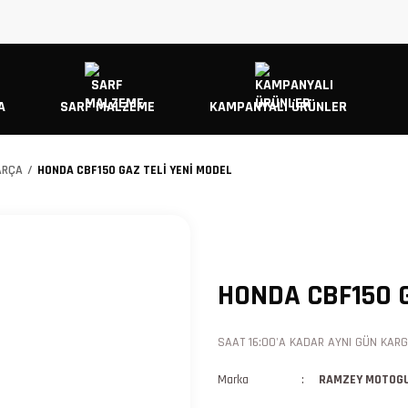
A
SARF MALZEME
KAMPANYALI ÜRÜNLER
ARÇA
HONDA CBF150 GAZ TELİ YENİ MODEL
HONDA CBF150 G
SAAT 16:00'A KADAR AYNI GÜN KARGO
Marka
RAMZEY MOTOG