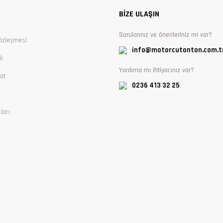
BİZE ULAŞIN
Sorularınız ve önerileriniz mi var?
özleşmesi
info@motorcutonton.com.t
ik
Yardıma mı ihtiyacınız var?
at
0236 413 32 25
ları
Gönder