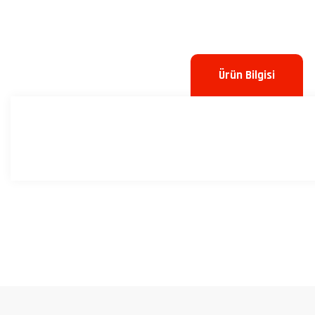
Ürün Bilgisi
Bu ürünün fiyat bilgisi, resim, ürün açıklamalarında ve diğer konulard
Görüş ve önerileriniz için teşekkür ederiz.
Ürün resmi kalitesiz, bozuk veya görüntülenemiyor.
Ürün açıklamasında eksik bilgiler bulunuyor.