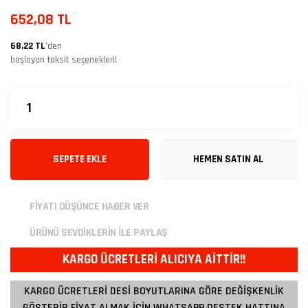
652,08 TL
68,22 TL
’den
başlayan taksit seçenekleri!
SEPETE EKLE
HEMEN SATIN AL
FİYATI DÜŞÜNCE HABER VER
ÜRÜNÜ SEVDİKLERİN İLE PAYLAŞ
KARGO ÜCRETLERİ ALICIYA AİTTİR!!
KARGO ÜCRETLERİ DESİ BOYUTLARINA GÖRE DEĞİŞKENLİK
GÖSTERİR FİYAT ALMAK İÇİN WHATSAPP DESTEK HATTINA