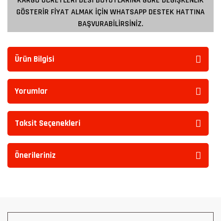
KARGO ÜCRETLERİ DESİ BOYUTLARINA GÖRE DEĞİŞKENLİK
GÖSTERİR FİYAT ALMAK İÇİN WHATSAPP DESTEK HATTINA
BAŞVURABİLİRSİNİZ.
Ürün Bilgisi
Yorumlar
Taksit Seçenekleri
Önerileriniz