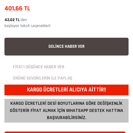
401,66 TL
42,02 TL
’den
başlayan taksit seçenekleri!
GELİNCE HABER VER
FİYATI DÜŞÜNCE HABER VER
ÜRÜNÜ SEVDİKLERİN İLE PAYLAŞ
KARGO ÜCRETLERİ ALICIYA AİTTİR!!
KARGO ÜCRETLERİ DESİ BOYUTLARINA GÖRE DEĞİŞKENLİK
GÖSTERİR FİYAT ALMAK İÇİN WHATSAPP DESTEK HATTINA
BAŞVURABİLİRSİNİZ.