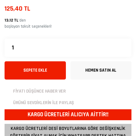
125,40 TL
13,12 TL
’den
başlayan taksit seçenekleri!
SEPETE EKLE
HEMEN SATIN AL
FİYATI DÜŞÜNCE HABER VER
ÜRÜNÜ SEVDİKLERİN İLE PAYLAŞ
KARGO ÜCRETLERİ ALICIYA AİTTİR!!
KARGO ÜCRETLERİ DESİ BOYUTLARINA GÖRE DEĞİŞKENLİK
GÖSTERİR FİYAT ALMAK İÇİN WHATSAPP DESTEK HATTINA