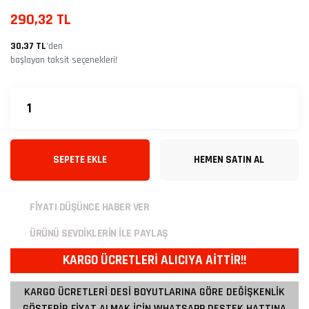
290,32 TL
30,37 TL
’den
başlayan taksit seçenekleri!
SEPETE EKLE
HEMEN SATIN AL
FİYATI DÜŞÜNCE HABER VER
ÜRÜNÜ SEVDİKLERİN İLE PAYLAŞ
KARGO ÜCRETLERİ ALICIYA AİTTİR!!
KARGO ÜCRETLERİ DESİ BOYUTLARINA GÖRE DEĞİŞKENLİK
GÖSTERİR FİYAT ALMAK İÇİN WHATSAPP DESTEK HATTINA