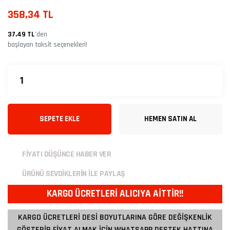
358,34 TL
37,49 TL
’den
başlayan taksit seçenekleri!
SEPETE EKLE
HEMEN SATIN AL
FİYATI DÜŞÜNCE HABER VER
ÜRÜNÜ SEVDİKLERİN İLE PAYLAŞ
KARGO ÜCRETLERİ ALICIYA AİTTİR!!
KARGO ÜCRETLERİ DESİ BOYUTLARINA GÖRE DEĞİŞKENLİK
GÖSTERİR FİYAT ALMAK İÇİN WHATSAPP DESTEK HATTINA