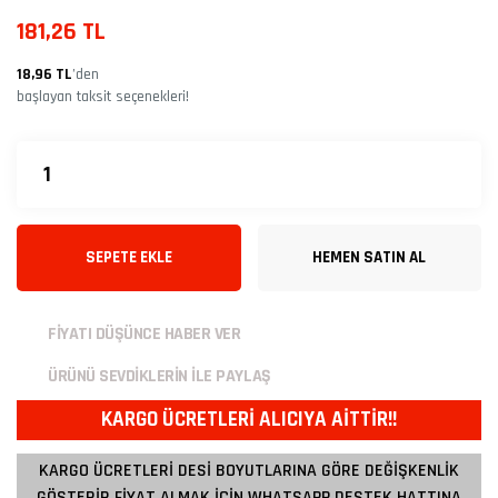
181,26 TL
18,96 TL
’den
başlayan taksit seçenekleri!
SEPETE EKLE
HEMEN SATIN AL
FİYATI DÜŞÜNCE HABER VER
ÜRÜNÜ SEVDİKLERİN İLE PAYLAŞ
KARGO ÜCRETLERİ ALICIYA AİTTİR!!
KARGO ÜCRETLERİ DESİ BOYUTLARINA GÖRE DEĞİŞKENLİK
GÖSTERİR FİYAT ALMAK İÇİN WHATSAPP DESTEK HATTINA