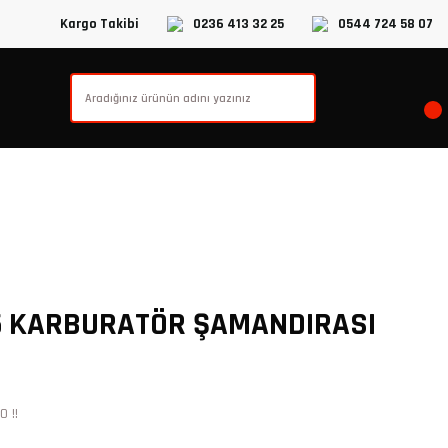
Kargo Takibi
0236 413 32 25
0544 724 58 07
5 KARBURATÖR ŞAMANDIRASI
 !!