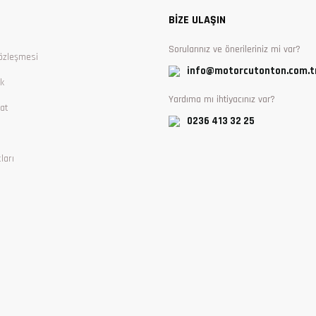
BİZE ULAŞIN
Sorularınız ve önerileriniz mi var?
özleşmesi
info@motorcutonton.com.t
ik
Yardıma mı ihtiyacınız var?
at
0236 413 32 25
ları
Gönder