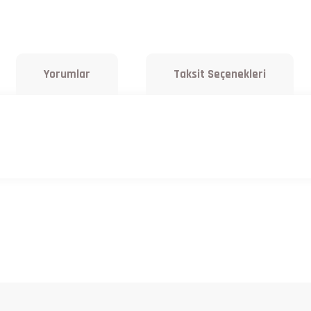
Yorumlar
Taksit Seçenekleri
a yetersiz gördüğünüz noktaları öneri formunu kullanarak tarafımıza iletebilirsiniz.
Bu ürüne ilk yorumu siz yapın!
Yorum Yaz