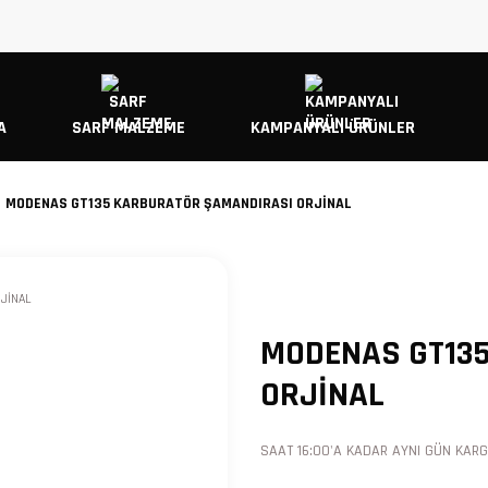
A
SARF MALZEME
KAMPANYALI ÜRÜNLER
MODENAS GT135 KARBURATÖR ŞAMANDIRASI ORJİNAL
MODENAS GT13
ORJİNAL
SAAT 16:00'A KADAR AYNI GÜN KARGO