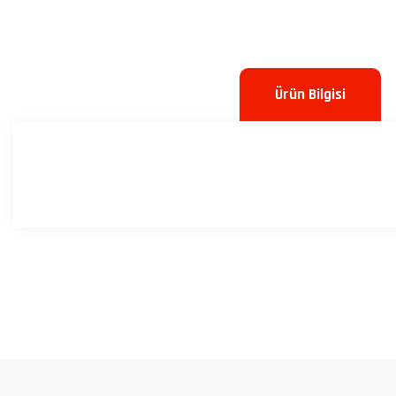
Ürün Bilgisi
Bu ürünün fiyat bilgisi, resim, ürün açıklamalarında ve diğer konulard
Görüş ve önerileriniz için teşekkür ederiz.
Ürün resmi kalitesiz, bozuk veya görüntülenemiyor.
Ürün açıklamasında eksik bilgiler bulunuyor.