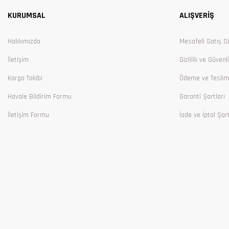
KURUMSAL
ALIŞVERİŞ
Ürün bilgilerinde hatalar bulunuyor.
Ürün fiyatı diğer sitelerden daha pahalı.
Hakkımızda
Mesafeli Satış S
Bu ürüne benzer farklı alternatifler olmalı.
İletişim
Gizlilik ve Güvenl
Kargo Takibi
Ödeme ve Teslim
Havale Bildirim Formu
Garanti Şartları
İletişim Formu
İade ve İptal Şart