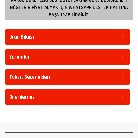
KARGO ÜCRETLERİ DESİ BOYUTLARINA GÖRE DEĞİŞKENLİK
GÖSTERİR FİYAT ALMAK İÇİN WHATSAPP DESTEK HATTINA
BAŞVURABİLİRSİNİZ.
Ürün Bilgisi
Yorumlar
Taksit Seçenekleri
Önerileriniz