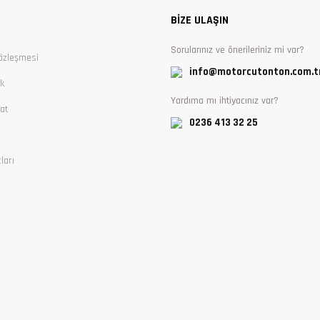
BİZE ULAŞIN
Sorularınız ve önerileriniz mi var?
özleşmesi
info@motorcutonton.com.t
ik
Yardıma mı ihtiyacınız var?
at
0236 413 32 25
ları
Gönder