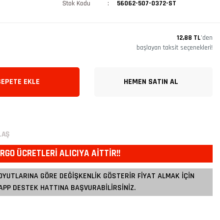
Stok Kodu
56062-507-0372-ST
12,88 TL
’den
başlayan taksit seçenekleri!
SEPETE EKLE
HEMEN SATIN AL
LAŞ
RGO ÜCRETLERİ ALICIYA AİTTİR!!
OYUTLARINA GÖRE DEĞİŞKENLİK GÖSTERİR FİYAT ALMAK İÇİN
PP DESTEK HATTINA BAŞVURABİLİRSİNİZ.