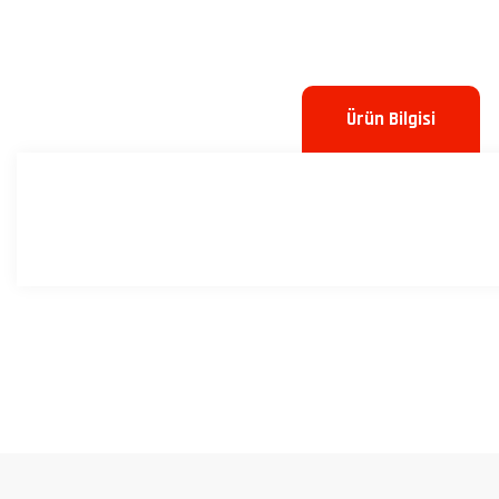
Ürün Bilgisi
Bu ürünün fiyat bilgisi, resim, ürün açıklamalarında ve diğer konulard
Görüş ve önerileriniz için teşekkür ederiz.
Ürün resmi kalitesiz, bozuk veya görüntülenemiyor.
Ürün açıklamasında eksik bilgiler bulunuyor.