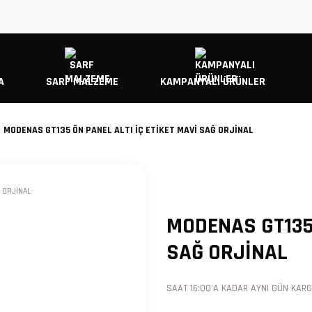
A
SARF MALZEME
KAMPANYALI ÜRÜNLER
MODENAS GT135 ÖN PANEL ALTI İÇ ETİKET MAVİ SAĞ ORJİNAL
MODENAS GT135 
SAĞ ORJİNAL
SAAT 16:00'A KADAR AYNI GÜN KARGO