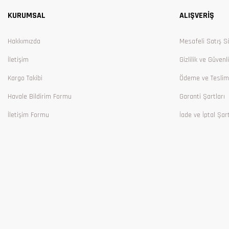
KURUMSAL
ALIŞVERİŞ
Ürün bilgilerinde hatalar bulunuyor.
Ürün fiyatı diğer sitelerden daha pahalı.
Hakkımızda
Mesafeli Satış S
Bu ürüne benzer farklı alternatifler olmalı.
İletişim
Gizlilik ve Güvenl
Kargo Takibi
Ödeme ve Teslim
Havale Bildirim Formu
Garanti Şartları
İletişim Formu
İade ve İptal Şart