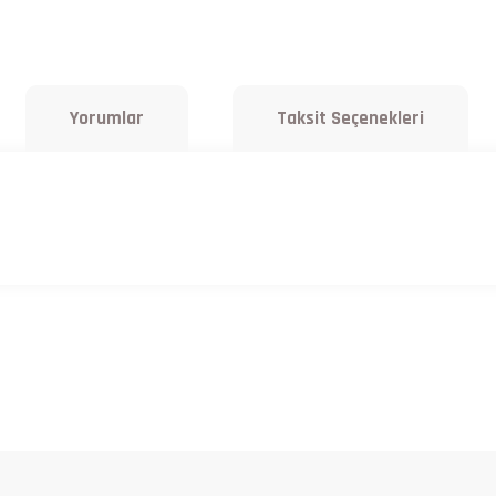
Yorumlar
Taksit Seçenekleri
a yetersiz gördüğünüz noktaları öneri formunu kullanarak tarafımıza iletebilirsiniz.
Bu ürüne ilk yorumu siz yapın!
Yorum Yaz