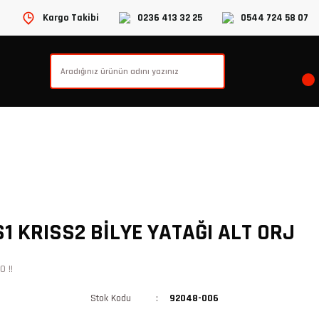
Kargo Takibi
0236 413 32 25
0544 724 58 07
 KRISS2 BİLYE YATAĞI ALT ORJ
 !!
Stok Kodu
92048-006