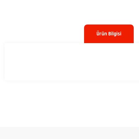
Ürün Bilgisi
Bu ürünün fiyat bilgisi, resim, ürün açıklamalarında ve diğer konulard
Görüş ve önerileriniz için teşekkür ederiz.
Ürün resmi kalitesiz, bozuk veya görüntülenemiyor.