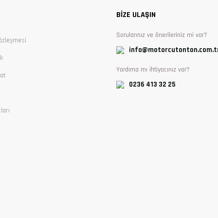
BİZE ULAŞIN
Sorularınız ve önerileriniz mi var?
özleşmesi
info@motorcutonton.com.t
ik
Yardıma mı ihtiyacınız var?
at
0236 413 32 25
ları
Gönder