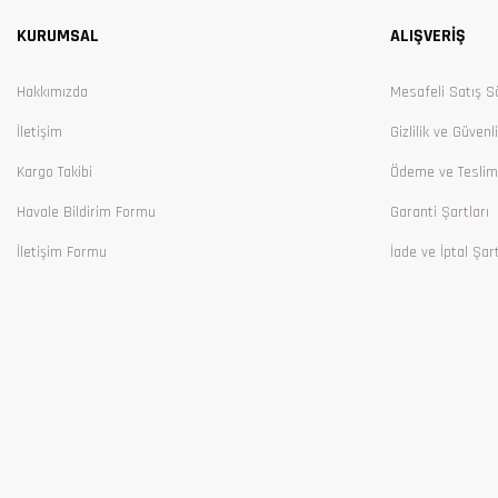
Ürün açıklamasında eksik bilgiler bulunuyor.
KURUMSAL
ALIŞVERİŞ
Ürün bilgilerinde hatalar bulunuyor.
Ürün fiyatı diğer sitelerden daha pahalı.
Hakkımızda
Mesafeli Satış S
Bu ürüne benzer farklı alternatifler olmalı.
İletişim
Gizlilik ve Güvenl
Kargo Takibi
Ödeme ve Teslim
Havale Bildirim Formu
Garanti Şartları
İletişim Formu
İade ve İptal Şart