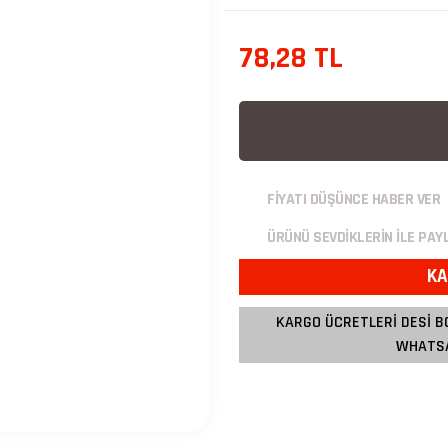
78,28 TL
FİYATI DÜŞÜNCE HABER VER
ÜRÜNÜ SEVDİKLERİN İLE PAY
KA
KARGO ÜCRETLERİ DESİ B
WHATSA