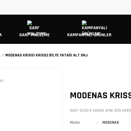
A
SARF MALZEME
KAMPANYALI ÜRÜNLER
A
MODENAS KRISS1 KRISS2 BİLYE YATAĞI ALT ORJ
MODENAS KRISS1
SAAT 16:00'A KADAR AYNI GÜN KARGO
Marka
MODENAS