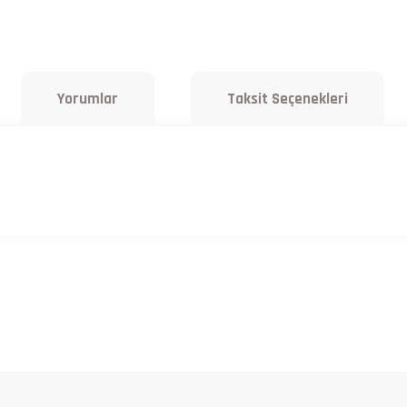
Yorumlar
Taksit Seçenekleri
a yetersiz gördüğünüz noktaları öneri formunu kullanarak tarafımıza iletebilirsiniz.
Bu ürüne ilk yorumu siz yapın!
Yorum Yaz