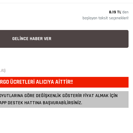
8,19 TL
’den
başlayan taksit seçenekleri!
GELİNCE HABER VER
LAŞ
RGO ÜCRETLERİ ALICIYA AİTTİR!!
OYUTLARINA GÖRE DEĞİŞKENLİK GÖSTERİR FİYAT ALMAK İÇİN
PP DESTEK HATTINA BAŞVURABİLİRSİNİZ.