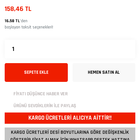
158,46 TL
16,58 TL
’den
başlayan taksit seçenekleri!
SEPETE EKLE
HEMEN SATIN AL
FİYATI DÜŞÜNCE HABER VER
ÜRÜNÜ SEVDİKLERİN İLE PAYLAŞ
KARGO ÜCRETLERİ ALICIYA AİTTİR!!
KARGO ÜCRETLERİ DESİ BOYUTLARINA GÖRE DEĞİŞKENLİK
GÖSTERİR FİYAT ALMAK İÇİN WHATSAPP DESTEK HATTINA