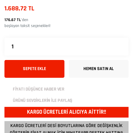
1.688,72 TL
176,67 TL
’den
başlayan taksit seçenekleri!
SEPETE EKLE
HEMEN SATIN AL
FİYATI DÜŞÜNCE HABER VER
ÜRÜNÜ SEVDİKLERİN İLE PAYLAŞ
KARGO ÜCRETLERİ ALICIYA AİTTİR!!
KARGO ÜCRETLERİ DESİ BOYUTLARINA GÖRE DEĞİŞKENLİK
GÖSTERİR FİYAT ALMAK İÇİN WHATSAPP DESTEK HATTINA